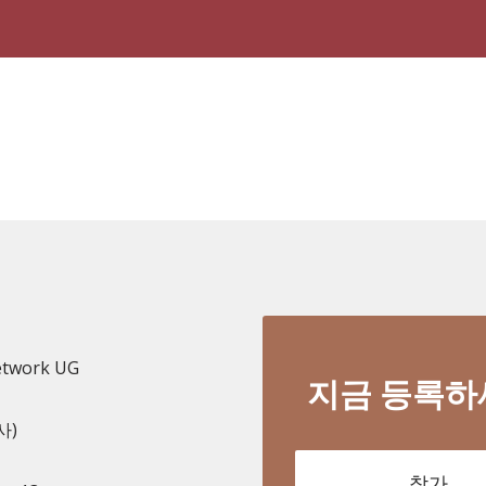
etwork UG
지금 등록하
사)
참가