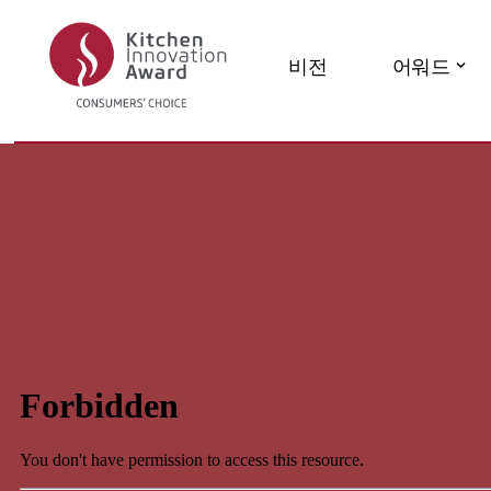
콘
비전
어워드
텐
츠
로
건
너
뛰
기