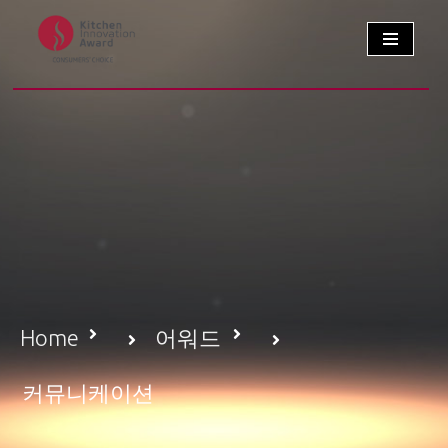
콘
텐
츠
로
건
너
뛰
기
Home
어워드
커뮤니케이션