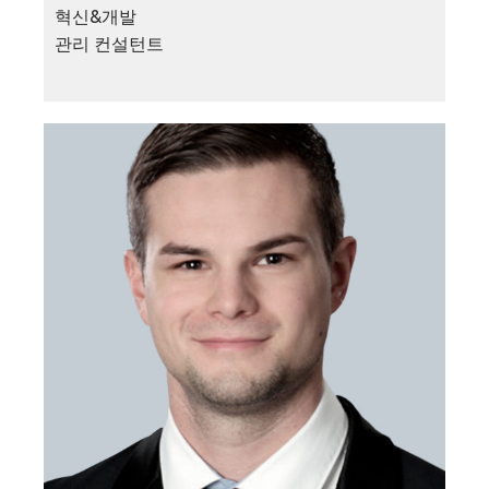
혁신&개발
관리 컨설턴트