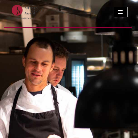
콘
텐
츠
로
건
너
뛰
기